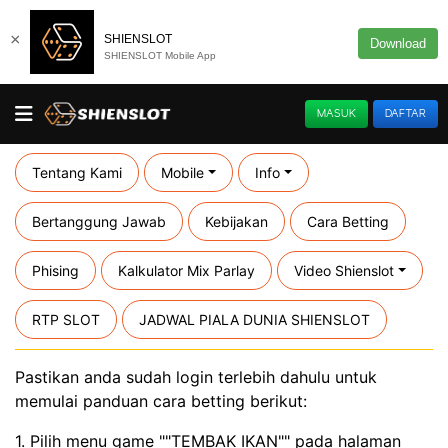
×
SHIENSLOT
Download
SHIENSLOT Mobile App
MASUK
DAFTAR
Tentang Kami
Mobile
Info
Bertanggung Jawab
Kebijakan
Cara Betting
Phising
Kalkulator Mix Parlay
Video Shienslot
RTP SLOT
JADWAL PIALA DUNIA SHIENSLOT
Pastikan anda sudah login terlebih dahulu untuk
memulai panduan cara betting berikut:
1. Pilih menu game ""TEMBAK IKAN"" pada halaman