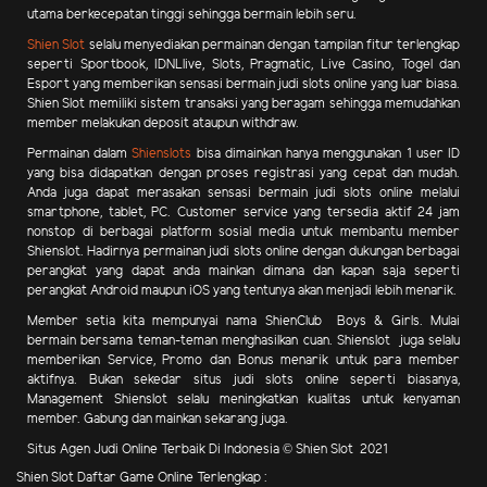
utama berkecepatan tinggi sehingga bermain lebih seru.
Shien Slot
selalu menyediakan permainan dengan tampilan fitur terlengkap
seperti Sportbook, IDNLlive, Slots, Pragmatic, Live Casino, Togel dan
Esport yang memberikan sensasi bermain judi slots online yang luar biasa.
Shien Slot memiliki sistem transaksi yang beragam sehingga memudahkan
member melakukan deposit ataupun withdraw.
Permainan dalam
Shienslots
bisa dimainkan hanya menggunakan 1 user ID
yang bisa didapatkan dengan proses registrasi yang cepat dan mudah.
Anda juga dapat merasakan sensasi bermain judi slots online melalui
smartphone, tablet, PC. Customer service yang tersedia aktif 24 jam
nonstop di berbagai platform sosial media untuk membantu member
Shienslot. Hadirnya permainan judi slots online dengan dukungan berbagai
perangkat yang dapat anda mainkan dimana dan kapan saja seperti
perangkat Android maupun iOS yang tentunya akan menjadi lebih menarik.
Member setia kita mempunyai nama ShienClub Boys & Girls. Mulai
bermain bersama teman-teman menghasilkan cuan.
Shienslot juga selalu
memberikan Service, Promo dan Bonus menarik
untuk para member
aktifnya. Bukan sekedar situs judi slots online seperti biasanya,
Management Shienslot selalu meningkatkan kualitas untuk kenyaman
member. Gabung dan mainkan sekarang juga.
Situs Agen Judi Online Terbaik Di Indonesia © Shien Slot 2021
Shien Slot Daftar Game Online Terlengkap :