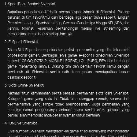
1. SportBook Sbobet Shienslot
Dapatkan pengalaman terbaik bermain sportsbook di Shienslot. Pasang
taruhan di tim favoritmu dari berbagai liga besar dunia seperti English
Premier League, Spanish La Liga, German Bundesliga hingga NFL,NBA, dan
Tennis. Nikmati keseruan pertandingan melalui live streaming dan
menangkan semua bonus setiap harinya.
2. E-Sport Shienslot
Shien Slot Esport merupakan kompetisi game online yang dimainkan oleh
profesional gamer. Berbagai jenis game e-sports dihadirkan Shienslot
seperti CS:GO, DOTA 2, MOBILE LEGEND, LOL, PUBG, FIFA dan berbagai
game menantang lainnya. Dukung tim dan pemain favorit kamu dengan
bertaruh di Shienslot serta raih kesempatan mendapatkan bonus
cashback esport.
3. Slots Online Shienslot
Nikmati fitur kenyamanan serta sensasi permainan slots dari Shienslot.
Kategori game yang satu ini Tidak bisa dianggap remeh, karena dari
permainannya yang simple tidak membosankan, Juga permainan yang
semakin ramai penggunanya, animasi suara serta efek gambar yang
tersaji akan membuat anda betah nyaman untuk bermain.
4. IDNLive Shienslot
Live number Shienslot menghadirkan game tradisional yang meningkatkan
nostalgia pecinta taruhan online akan permainan jaman dulu. Live number