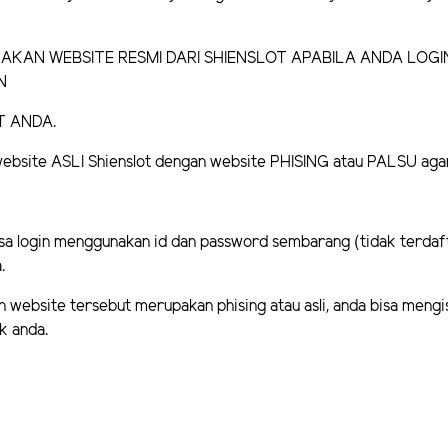
N WEBSITE RESMI DARI SHIENSLOT APABILA ANDA LOGIN 
N
T ANDA.
bsite ASLI Shienslot dengan website PHISING atau PALSU agar 
isa login menggunakan id dan password sembarang (tidak terdafta
.
n website tersebut merupakan phising atau asli, anda bisa mengi
k anda.