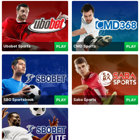
Ubobet Sports
CMD Sports
PLAY
PLAY
SBO Sportsbook
Saba Sports
PLAY
PLAY