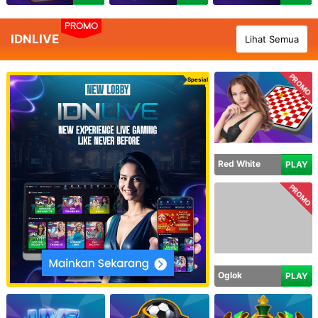
PROMO
IDNLIVE
Lihat Semua
PROMO
Spesial
Red White
PLAY
PROMO
Oglok
PLAY