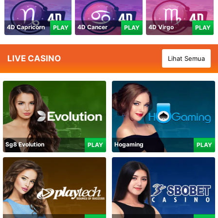
4D Capricorn
4D Cancer
4D Virgo
PLAY
PLAY
PLAY
LIVE CASINO
Lihat Semua
Sg8 Evolution
Hogaming
PLAY
PLAY