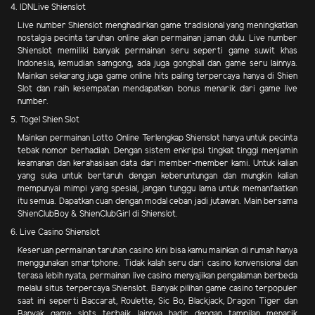
4. IDNLive Shienslot
Live number Shienslot menghadirkan game tradisional yang meningkatkan
nostalgia pecinta taruhan online akan permainan jaman dulu. Live number
Shienslot memiliki banyak permainan seru seperti game suwit khas
Indonesia, kemudian samgong, ada juga gongball dan game seru lainnya.
Mainkan sekarang juga game online hits paling terpercaya hanya di Shien
Slot dan raih kesempatan mendapatkan bonus menarik dari game live
number.
5. Togel Shien Slot
Mainkan permainan Lotto Online Terlengkap Shienslot hanya untuk pecinta
tebak nomor berhadiah. Dengan sistem enkripsi tingkat tinggi menjamin
keamanan dan kerahasiaan data dari member-member kami. Untuk kalian
yang suka untuk bertaruh dengan keberuntungan dan mungkin kalian
mempunyai mimpi yang spesial, jangan tunggu lama untuk memanfaatkan
itu semua. Dapatkan cuan dengan modal ceban jadi jutawan. Main bersama
ShienClubBoy & ShienClubGirl di Shienslot.
6. Live Casino Shienslot
Keseruan permainan taruhan casino kini bisa kamu mainkan di rumah hanya
menggunakan smartphone. Tidak kalah seru dari casino konvensional dan
terasa lebih nyata, permainan live casino menyajikan pengalaman berbeda
melalui situs terpercaya Shienslot. Banyak pilihan game casino terpopuler
saat ini seperti Baccarat, Roulette, Sic Bo, Blackjack, Dragon Tiger dan
Banyak game slots terbaik lainnya hadir dengan tampilan menarik