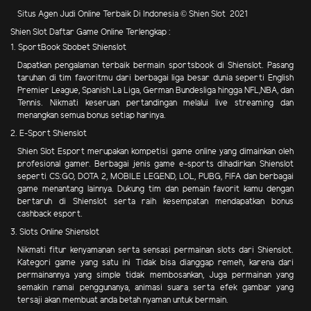
Situs Agen Judi Online Terbaik Di Indonesia © Shien Slot 2021
Shien Slot Daftar Game Online Terlengkap :
1. SportBook Sbobet Shienslot
Dapatkan pengalaman terbaik bermain sportsbook di Shienslot. Pasang
taruhan di tim favoritmu dari berbagai liga besar dunia seperti English
Premier League, Spanish La Liga, German Bundesliga hingga NFL,NBA, dan
Tennis. Nikmati keseruan pertandingan melalui live streaming dan
menangkan semua bonus setiap harinya.
2. E-Sport Shienslot
Shien Slot Esport merupakan kompetisi game online yang dimainkan oleh
profesional gamer. Berbagai jenis game e-sports dihadirkan Shienslot
seperti CS:GO, DOTA 2, MOBILE LEGEND, LOL, PUBG, FIFA dan berbagai
game menantang lainnya. Dukung tim dan pemain favorit kamu dengan
bertaruh di Shienslot serta raih kesempatan mendapatkan bonus
cashback esport.
3. Slots Online Shienslot
Nikmati fitur kenyamanan serta sensasi permainan slots dari Shienslot.
Kategori game yang satu ini Tidak bisa dianggap remeh, karena dari
permainannya yang simple tidak membosankan, Juga permainan yang
semakin ramai penggunanya, animasi suara serta efek gambar yang
tersaji akan membuat anda betah nyaman untuk bermain.