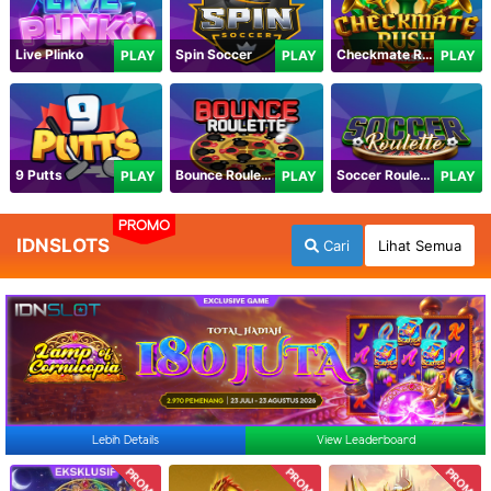
Live Plinko
Spin Soccer
Checkmate Rush
PLAY
PLAY
PLAY
9 Putts
Bounce Roulette
Soccer Roulette
PLAY
PLAY
PLAY
PROMO
IDNSLOTS
Cari
Lihat Semua
Lebih Details
View Leaderboard
PROMO
PROMO
PROMO