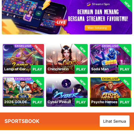
NEW
PROMO
NEW
NEW
Lamp of Cornucopia
Chinchirorin
Soda Man
PLAY
PLAY
PLAY
NEW
NEW
NEW
2026 GOLDEN GOAL RUSH
Cyber Pinball
Psycho Heroes
PLAY
PLAY
PLAY
SPORTSBOOK
Lihat Semua