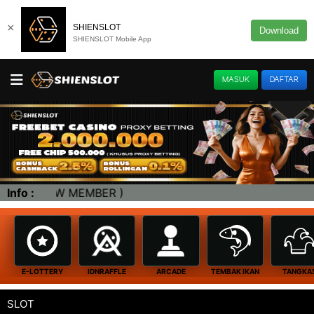
×
SHIENSLOT
Download
SHIENSLOT Mobile App
MASUK
DAFTAR
Info :
Selamat 
E-LOTTERY
IDNRAFFLE
ARCADE
TEMBAK IKAN
TANGKA
SLOT