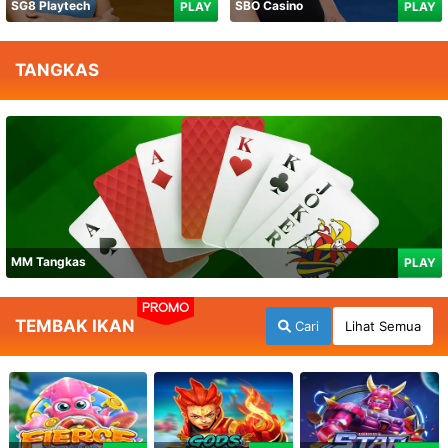
SG8 Playtech
SBO Casino
PLAY
PLAY
TANGKAS
MM Tangkas
PLAY
PROMO
TEMBAK IKAN
Cari
Lihat Semua