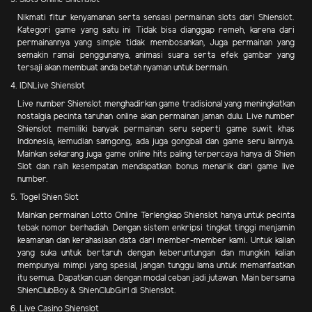
Nikmati fitur kenyamanan serta sensasi permainan slots dari Shienslot.
Kategori game yang satu ini Tidak bisa dianggap remeh, karena dari
permainannya yang simple tidak membosankan, Juga permainan yang
semakin ramai penggunanya, animasi suara serta efek gambar yang
tersaji akan membuat anda betah nyaman untuk bermain.
4. IDNLive Shienslot
Live number Shienslot menghadirkan game tradisional yang meningkatkan
nostalgia pecinta taruhan online akan permainan jaman dulu. Live number
Shienslot memiliki banyak permainan seru seperti game suwit khas
Indonesia, kemudian samgong, ada juga gongball dan game seru lainnya.
Mainkan sekarang juga game online hits paling terpercaya hanya di Shien
Slot dan raih kesempatan mendapatkan bonus menarik dari game live
number.
5. Togel Shien Slot
Mainkan permainan Lotto Online Terlengkap Shienslot hanya untuk pecinta
tebak nomor berhadiah. Dengan sistem enkripsi tingkat tinggi menjamin
keamanan dan kerahasiaan data dari member-member kami. Untuk kalian
yang suka untuk bertaruh dengan keberuntungan dan mungkin kalian
mempunyai mimpi yang spesial, jangan tunggu lama untuk memanfaatkan
itu semua. Dapatkan cuan dengan modal ceban jadi jutawan. Main bersama
ShienClubBoy & ShienClubGirl di Shienslot.
6. Live Casino Shienslot