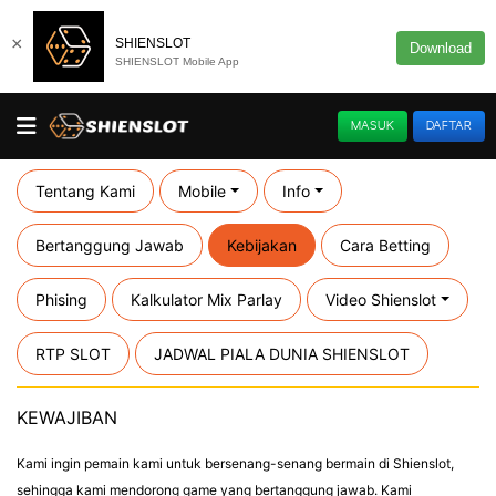
×
SHIENSLOT
Download
SHIENSLOT Mobile App
MASUK
DAFTAR
Tentang Kami
Mobile
Info
Bertanggung Jawab
Kebijakan
Cara Betting
Phising
Kalkulator Mix Parlay
Video Shienslot
RTP SLOT
JADWAL PIALA DUNIA SHIENSLOT
KEWAJIBAN
Kami ingin pemain kami untuk bersenang-senang bermain di Shienslot,
sehingga kami mendorong game yang bertanggung jawab. Kami